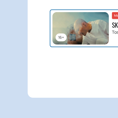
Ma
SK
To
16+