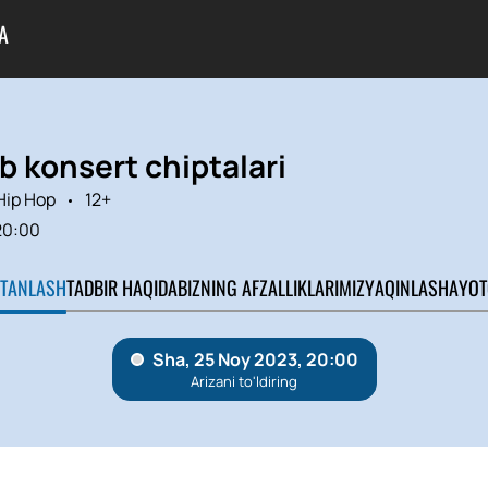
A
b konsert chiptalari
Hip Hop
12+
20:00
 TANLASH
TADBIR HAQIDA
BIZNING AFZALLIKLARIMIZ
YAQINLASHAYOT