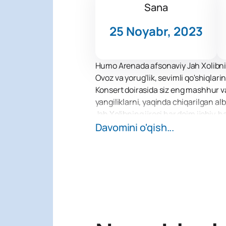
Sana
25 Noyabr, 2023
Humo Arenada afsonaviy Jah Xolibning
Ovoz va yorug'lik, sevimli qo'shiqlari
Konsert doirasida siz eng mashhur va
yangiliklarni, yaqinda chiqarilgan al
Jah Xolibning ijrosi har doim ijobiy, 
shou, megatonlar yuqori sifatli ovoz,
Davomini o'qish...
sahnadan qanchalik uzoqda bo'lishing
Sevimli san'atkoringizning kontserti