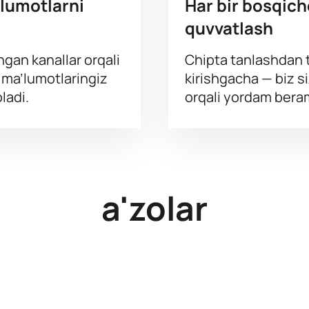
’lumotlarni
Har bir bosqich
quvvatlash
ngan kanallar orqali
Chipta tanlashdan t
g ma’lumotlaringiz
kirishgacha — biz s
ladi.
orqali yordam bera
a'zolar