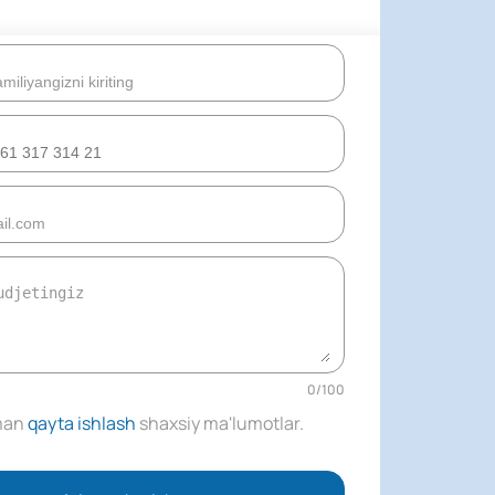
0
/
100
man
qayta ishlash
shaxsiy ma'lumotlar
.