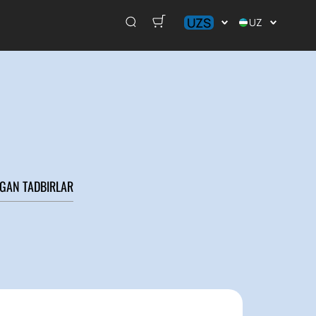
UZS
UZ
₽
UZS
GAN TADBIRLAR