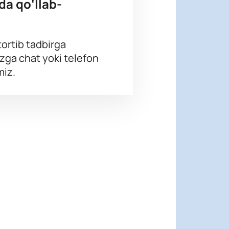
da qo‘llab-
ortib tadbirga
izga chat yoki telefon
miz.