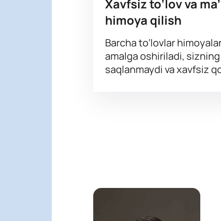
Xavfsiz to‘lov va ma
himoya qilish
Barcha to‘lovlar himoyala
amalga oshiriladi, siznin
saqlanmaydi va xavfsiz qo