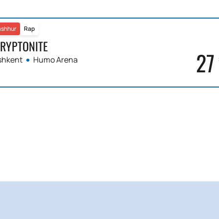
shhur
Rap
RYPTONITE
27
shkent
Humo Arena