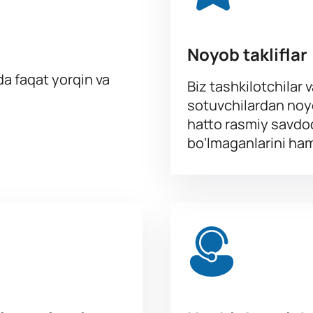
Noyob takliflar
a faqat yorqin va
Biz tashkilotchilar 
sotuvchilardan noyo
hatto rasmiy savdo
bo‘lmaganlarini ha