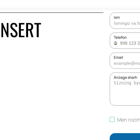
Ism
ONSERT
Telefon
Email
Arizaga sharh
Men rozi