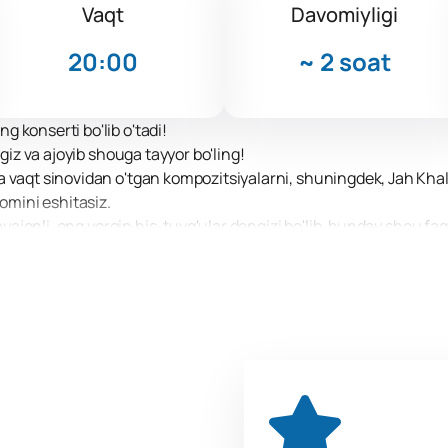
Vaqt
Davomiyligi
20:00
~
2 soat
 konserti bo'lib o'tadi!
ngiz va ajoyib shouga tayyor bo'ling!
 vaqt sinovidan o'tgan kompozitsiyalarni, shuningdek, Jah Khal
bomini eshitasiz.
hayajonli, eng yorqin his-tuyg'ular dengizi bo'lib, bunday shou f
 shuningdek yorug'lik va lazer effektlari kutmoqda. Sahnadagi ek
izdan qat'i nazar, Humo Arenaning istalgan joyidan ko'rasiz.
ga tashrif buyurishning ajoyib tajribasidan bahramand bo'ling!