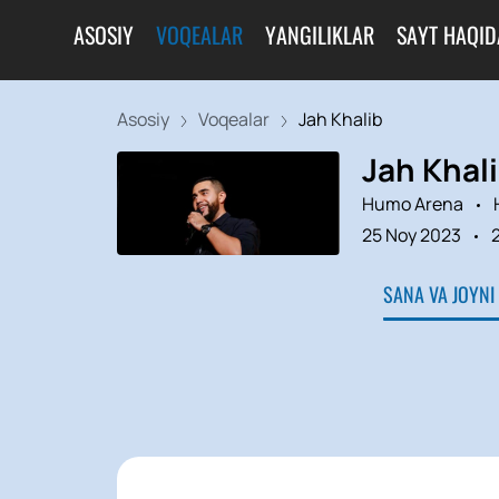
ASOSIY
VOQEALAR
YANGILIKLAR
SAYT HAQID
Asosiy
Voqealar
Jah Khalib
Jah Khali
Humo Arena
25 Noy 2023
SANA VA JOYNI