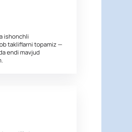
va ishonchli
b takliflarni topamiz —
da endi mavjud
m.