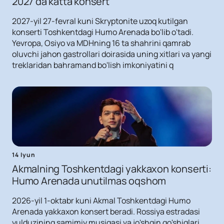
2027 da katta konsert
2027-yil 27-fevral kuni Skryptonite uzoq kutilgan
konserti Toshkentdagi Humo Arenada bo'lib o'tadi.
Yevropa, Osiyo va MDHning 16 ta shahrini qamrab
oluvchi jahon gastrollari doirasida uning xitlari va yangi
treklaridan bahramand bo'lish imkoniyatini q
14 Iyun
Akmalning Toshkentdagi yakkaxon konserti:
Humo Arenada unutilmas oqshom
2026-yil 1-oktabr kuni Akmal Toshkentdagi Humo
Arenada yakkaxon konsert beradi. Rossiya estradasi
yulduzining samimiy musiqasi va jo'shqin qo'shiqlari