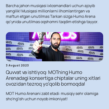
Barcha jahon musiqasi ixlosmandlari uchun ajoyib
yangilik! Musiqasi millionlarni ilhomlantirgan va
maftun etgan unutilmas Tarkan sizga Humo Arena
qo‘ynida unutilmas oqshomni taqdim etishga tayyor.
3 Avgust 2023
Quvvat va ishtiyoq: MOTning Humo
Arenadagi konsertiga chiptalar uning xitlari
ovozidan tezroq yo‘qolib bormoqda!
MOT Humo Arenani zabt etadi: musiqiy sehr olamiga
sho'ng'ish uchun noyob imkoniyat!