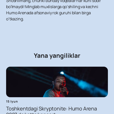
Shoshilmang, chunki bunday voqealar har kuni sodir
bo'lmaydi! Minglab muxlislarga qo‘shiling va kechni
Humo Arenada afsonaviy rok guruhi bilan birga
o‘tkazing.
Yana yangiliklar
15 Iyun
Toshkentdagi Skryptonite: Humo Arena