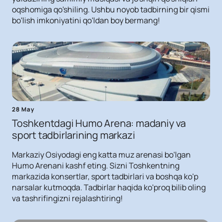
oqshomiga qo'shiling. Ushbu noyob tadbirning bir qismi
bo'lish imkoniyatini qo'ldan boy bermang!
28 May
Toshkentdagi Humo Arena: madaniy va
sport tadbirlarining markazi
Markaziy Osiyodagi eng katta muz arenasi bo'lgan
Humo Arenani kashf eting. Sizni Toshkentning
markazida konsertlar, sport tadbirlari va boshqa ko'p
narsalar kutmoqda. Tadbirlar haqida ko'proq bilib oling
va tashrifingizni rejalashtiring!