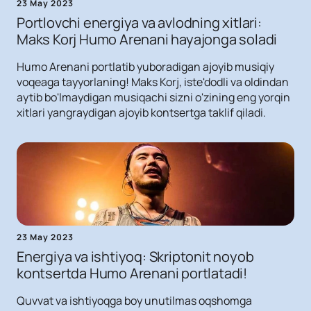
23 May 2023
Portlovchi energiya va avlodning xitlari:
Maks Korj Humo Arenani hayajonga soladi
Humo Arenani portlatib yuboradigan ajoyib musiqiy
voqeaga tayyorlaning! Maks Korj, iste'dodli va oldindan
aytib bo'lmaydigan musiqachi sizni o'zining eng yorqin
xitlari yangraydigan ajoyib kontsertga taklif qiladi.
23 May 2023
Energiya va ishtiyoq: Skriptonit noyob
kontsertda Humo Arenani portlatadi!
Quvvat va ishtiyoqga boy unutilmas oqshomga