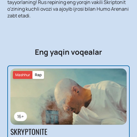
tayyorlaning! Rus repining eng yorqin vakili Skriptonit
o'zining kuchli ovozi va ajoyib ijrosi bilan Humo Arenani
zabt etadi.
Eng yaqin voqealar
Mashhur
Rap
16+
SKRYPTONITE