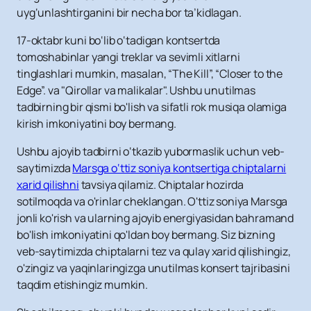
uyg‘unlashtirganini bir necha bor ta’kidlagan.
17-oktabr kuni bo‘lib o‘tadigan kontsertda
tomoshabinlar yangi treklar va sevimli xitlarni
tinglashlari mumkin, masalan, “The Kill”, “Closer to the
Edge”. va "Qirollar va malikalar". Ushbu unutilmas
tadbirning bir qismi bo'lish va sifatli rok musiqa olamiga
kirish imkoniyatini boy bermang.
Ushbu ajoyib tadbirni o‘tkazib yubormaslik uchun veb-
saytimizda
Marsga o‘ttiz soniya kontsertiga chiptalarni
xarid qilishni
tavsiya qilamiz. Chiptalar hozirda
sotilmoqda va o'rinlar cheklangan. O'ttiz soniya Marsga
jonli ko'rish va ularning ajoyib energiyasidan bahramand
bo'lish imkoniyatini qo'ldan boy bermang. Siz bizning
veb-saytimizda chiptalarni tez va qulay xarid qilishingiz,
o'zingiz va yaqinlaringizga unutilmas konsert tajribasini
taqdim etishingiz mumkin.