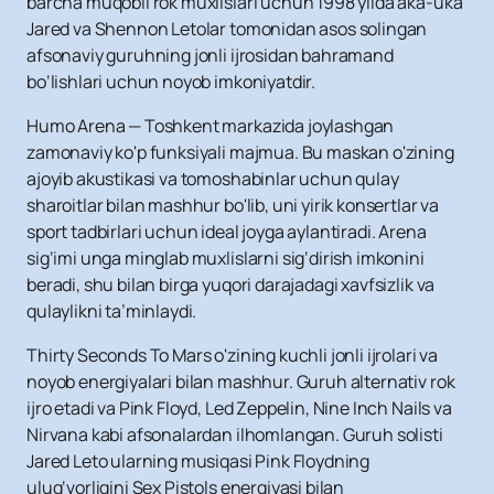
barcha muqobil rok muxlislari uchun 1998 yilda aka-uka
Jared va Shennon Letolar tomonidan asos solingan
afsonaviy guruhning jonli ijrosidan bahramand
bo‘lishlari uchun noyob imkoniyatdir.
Humo Arena — Toshkent markazida joylashgan
zamonaviy ko'p funksiyali majmua. Bu maskan o'zining
ajoyib akustikasi va tomoshabinlar uchun qulay
sharoitlar bilan mashhur bo'lib, uni yirik konsertlar va
sport tadbirlari uchun ideal joyga aylantiradi. Arena
sig‘imi unga minglab muxlislarni sig‘dirish imkonini
beradi, shu bilan birga yuqori darajadagi xavfsizlik va
qulaylikni ta’minlaydi.
Thirty Seconds To Mars o'zining kuchli jonli ijrolari va
noyob energiyalari bilan mashhur. Guruh alternativ rok
ijro etadi va Pink Floyd, Led Zeppelin, Nine Inch Nails va
Nirvana kabi afsonalardan ilhomlangan. Guruh solisti
Jared Leto ularning musiqasi Pink Floydning
ulug‘vorligini Sex Pistols energiyasi bilan